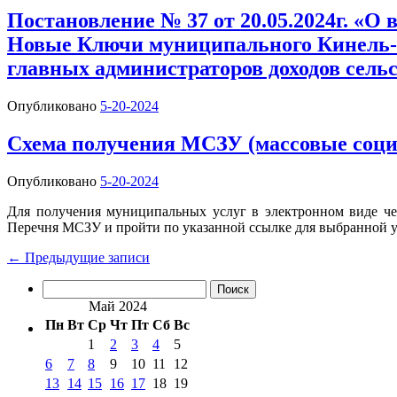
Постановление № 37 от 20.05.2024г. «О
Новые Ключи муниципального Кинель-Ч
главных администраторов доходов сель
Опубликовано
5-20-2024
Схема получения МСЗУ (массовые социа
Опубликовано
5-20-2024
Для получения муниципальных услуг в электронном виде чере
Перечня МСЗУ и пройти по указанной ссылке для выбранной у
←
Предыдущие записи
Найти:
Май 2024
Пн
Вт
Ср
Чт
Пт
Сб
Вс
1
2
3
4
5
6
7
8
9
10
11
12
13
14
15
16
17
18
19