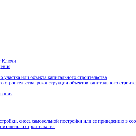
е Ключи
дения
 участка или объекта капитального строительства
о строительства, реконструкции объектов капитального строите
ования
стройки, сноса самовольной постройки или ее приведению в со
питального строительства