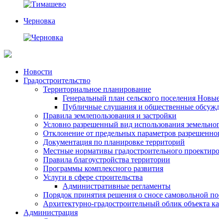
Черновка
Перейти
Новости
к
Градостроительство
содержимому
Территориальное планирование
Генеральный план сельского поселения Новы
Публичные слушания и общественные обсуж
Правила землепользования и застройки
Условно разрешенный вид использования земельного
Отклонение от предельных параметров разрешенног
Документация по планировке территорий
Местные нормативы градостроительного проектир
Правила благоустройства территории
Программы комплексного развития
Услуги в сфере строительства
Административные регламенты
Порядок принятия решения о сносе самовольной по
Архитектурно-градостроительный облик объекта ка
Администрация