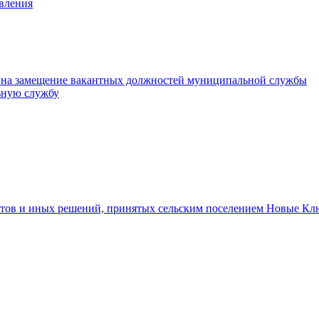
авления
 на замещение вакантных должностей муниципальной службы
ьную службу
тов и иных решений, принятых сельским поселением Новые Кл