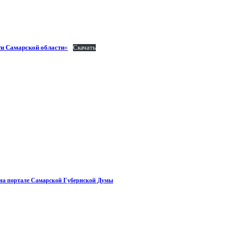
ти Самарской области
«
Скачать
на портале Самарской Губернской Думы