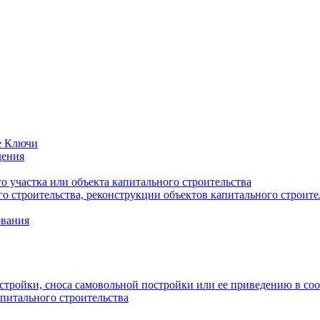
е Ключи
дения
 участка или объекта капитального строительства
о строительства, реконструкции объектов капитального строите
ования
стройки, сноса самовольной постройки или ее приведению в со
питального строительства