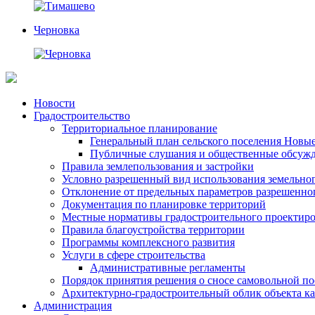
Черновка
Перейти
Новости
к
Градостроительство
содержимому
Территориальное планирование
Генеральный план сельского поселения Новы
Публичные слушания и общественные обсуж
Правила землепользования и застройки
Условно разрешенный вид использования земельного
Отклонение от предельных параметров разрешенног
Документация по планировке территорий
Местные нормативы градостроительного проектир
Правила благоустройства территории
Программы комплексного развития
Услуги в сфере строительства
Административные регламенты
Порядок принятия решения о сносе самовольной по
Архитектурно-градостроительный облик объекта ка
Администрация