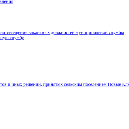
авления
 на замещение вакантных должностей муниципальной службы
ьную службу
тов и иных решений, принятых сельским поселением Новые Кл