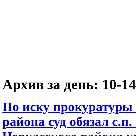
Архив за день:
10-14
По иску прокуратуры
района суд обязал с.п