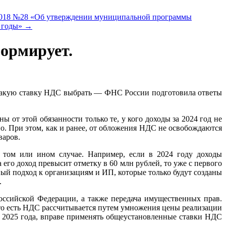
.2018 №28 «Об утверждении муниципальной программы
7 годы»
→
ормирует.
и какую ставку НДС выбрать — ФНС России подготовила ответы
т этой обязанности только те, у кого доходы за 2024 год не
о. При этом, как и ранее, от обложения НДС не освобождаются
варов.
 том или ином случае. Например, если в 2024 году доходы
 его доход превысит отметку в 60 млн рублей, то уже с первого
ый подход к организациям и ИП, которые только будут созданы
.
оссийской Федерации, а также передача имущественных прав.
, то есть НДС рассчитывается путем умножения цены реализации
я 2025 года, вправе применять общеустановленные ставки НДС