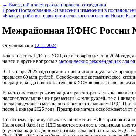
←
Выездной прием граждан провели сотрудники
Проект Постановление «О внесении изменений в постановлен
«Благоустройство территории сельского поселения Новые Клю
Межрайонная ИФНС России №1
Опубликовано
12-11-2024
Как заплатить НДС на УСН, если товар оплачен в 2024 году,
на эти и другие вопросы в
методических рекомендациях для би
С 1 января 2025 года организации и индивидуальные предпри
превысят 60 млн рублей. Освобождение автоматическое, специ
операции, когда налогоплательщик УСН является налоговым аг
В методических рекомендациях рассмотрены также жизненн
налогоплательщика не превысили 60 млн рублей, то с 1 января 
числа следующего месяца он станет плательщиком НДС. При эт
после 1 января 2025 года. Предприниматель освобождается от 
По общему правилу объектом обложения НДС признаются опер
Налоговой базой по НДС является стоимость реализованных тов
(с учетом акциза для подакцизных товаров) на ставку НДС. 
(20%, 10%, 0%) или выбрать одну из специальных ставок 5% и