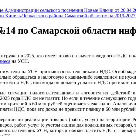
ие Администрации сельского поселения Новые Ключи от 26.04
чи Кинель-Черкасского района Самарской области» на 2019-202
4 по Самарской области инф
 а отгружен в 2025, кто имеет право на вычет «входного» НДС 
знеса
на УСН.
ниматели на УСН признаются плательщиками НДС. Освобождены о
ально обращаться в налоговую с каким-либо заявлением не нужн
ентом по НДС, или когда он должен уплатить НДС при ввозе то
ые ситуации налогоплательщиков и алгоритм их действий в
2025 года НДС он не платит. Но если в течение следующего года
ом критерий в 60 млн рублей оценивается ежегодно. Аналогичн
уплаты НДС, пока его доход не превысит планку в 60 млн рублей
ации по реализации товаров (работ, услуг) на территории Р
аров, работ, услуг (с учетом акциза для подакцизных товаров)
Налогоплательщик УСН, который обязан платить НДС с 1 январ
ли 7%.