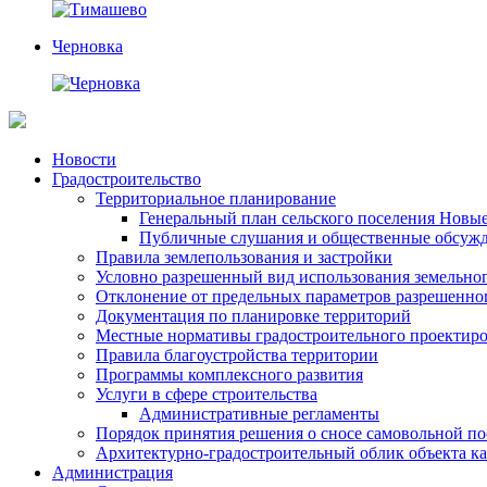
Черновка
Перейти
Новости
к
Градостроительство
содержимому
Территориальное планирование
Генеральный план сельского поселения Новы
Публичные слушания и общественные обсуж
Правила землепользования и застройки
Условно разрешенный вид использования земельного
Отклонение от предельных параметров разрешенног
Документация по планировке территорий
Местные нормативы градостроительного проектир
Правила благоустройства территории
Программы комплексного развития
Услуги в сфере строительства
Административные регламенты
Порядок принятия решения о сносе самовольной по
Архитектурно-градостроительный облик объекта ка
Администрация