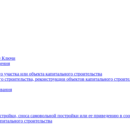
е Ключи
дения
 участка или объекта капитального строительства
о строительства, реконструкции объектов капитального строите
ования
стройки, сноса самовольной постройки или ее приведению в со
питального строительства