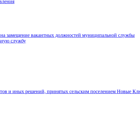
авления
 на замещение вакантных должностей муниципальной службы
ьную службу
тов и иных решений, принятых сельским поселением Новые Кл