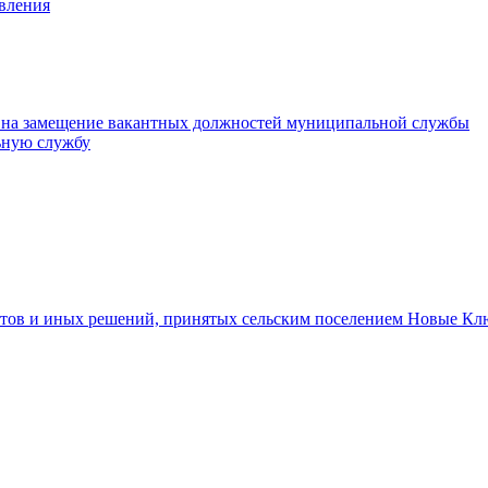
авления
 на замещение вакантных должностей муниципальной службы
ьную службу
тов и иных решений, принятых сельским поселением Новые Кл