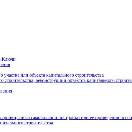
е Ключи
дения
 участка или объекта капитального строительства
о строительства, реконструкции объектов капитального строите
ования
стройки, сноса самовольной постройки или ее приведению в со
питального строительства