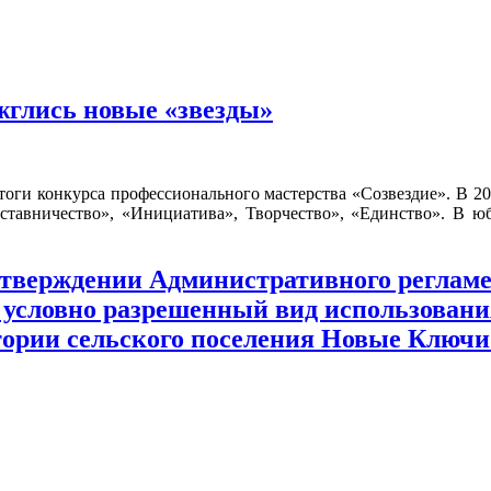
жглись новые «звезды»
и конкурса профессионального мастерства «Созвездие». В 202
ставничество», «Инициатива», Творчество», «Единство». В 
б утверждении Административного регла
 условно разрешенный вид использования
тории сельского поселения Новые Ключ