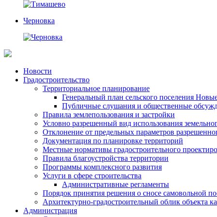
Черновка
Перейти
Новости
к
Градостроительство
содержимому
Территориальное планирование
Генеральный план сельского поселения Новы
Публичные слушания и общественные обсуж
Правила землепользования и застройки
Условно разрешенный вид использования земельного
Отклонение от предельных параметров разрешенног
Документация по планировке территорий
Местные нормативы градостроительного проектир
Правила благоустройства территории
Программы комплексного развития
Услуги в сфере строительства
Административные регламенты
Порядок принятия решения о сносе самовольной по
Архитектурно-градостроительный облик объекта ка
Администрация